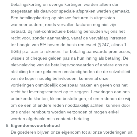
Betalingskorting en overige kortingen worden alleen dan
toegestaan als daarvoor speciale afspraken werden gemaakt.
Een betalingskorting op nieuwe facturen is uitgesloten
wanneer oudere, reeds vervallen facturen nog niet zijn
betaald. Bij niet-contractuele betaling behouden wij ons het
recht voor, zonder aanmaning, vanaf de vervaldag intresten
ter hoogte van 5% boven de basis rentevoet (§247, alinea 1
BGB) p.a. aan te rekenen. Ter betaling aanvaarde promesses,
wissels of cheques gelden pas na hun inning als betaling. De
niet-naleving van de betalingsvoorwaarden of andere ons na
afsluiting ter ore gekomen omstandigheden die de solvabiliteit
van de koper nadelig beïnvloeden, kunnen al onze
vorderingen onmiddellijk opeisbaar maken en geven ons het
recht het leveringscontract op te zeggen. Leveringen aan ons
onbekende klanten, kleine bestellingen, of om redenen die wij
om de een of andere reden noodzakelijk achten, kunnen door
ons onder rembours worden verzonden of mogen enkel
worden afgehaald mits contante betaling.
Eigendomsvoorbehoud
De goederen blijven onze eigendom tot al onze vorderingen uit