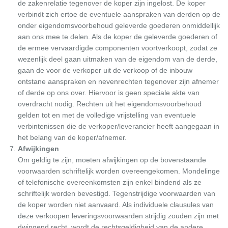
de zakenrelatie tegenover de koper zijn ingelost. De koper
verbindt zich ertoe de eventuele aanspraken van derden op de
onder eigendomsvoorbehoud geleverde goederen onmiddellijk
aan ons mee te delen. Als de koper de geleverde goederen of
de ermee vervaardigde componenten voortverkoopt, zodat ze
wezenlijk deel gaan uitmaken van de eigendom van de derde,
gaan de voor de verkoper uit de verkoop of de inbouw
ontstane aanspraken en nevenrechten tegenover zijn afnemer
of derde op ons over. Hiervoor is geen speciale akte van
overdracht nodig. Rechten uit het eigendomsvoorbehoud
gelden tot en met de volledige vrijstelling van eventuele
verbintenissen die de verkoper/leverancier heeft aangegaan in
het belang van de koper/afnemer.
Afwijkingen
Om geldig te zijn, moeten afwijkingen op de bovenstaande
voorwaarden schriftelijk worden overeengekomen. Mondelinge
of telefonische overeenkomsten zijn enkel bindend als ze
schriftelijk worden bevestigd. Tegenstrijdige voorwaarden van
de koper worden niet aanvaard. Als individuele clausules van
deze verkoopen leveringsvoorwaarden strijdig zouden zijn met
dwingend recht, wordt de rechtsgeldigheid van de andere